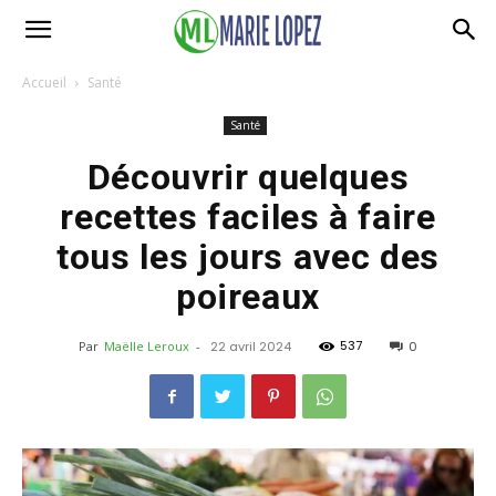
Accueil
Santé
Santé
Découvrir quelques
recettes faciles à faire
tous les jours avec des
poireaux
537
Par
Maëlle Leroux
-
22 avril 2024
0