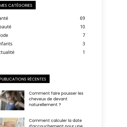
MES CATÉGORIES
anté
69
eauté
10
ode
7
nfants
3
ctualité
1
PUBLICATIONS RÉCENTES
Comment faire pousser les
cheveux de devant
naturellement ?
Comment calculer la date
d’accouchement pour une