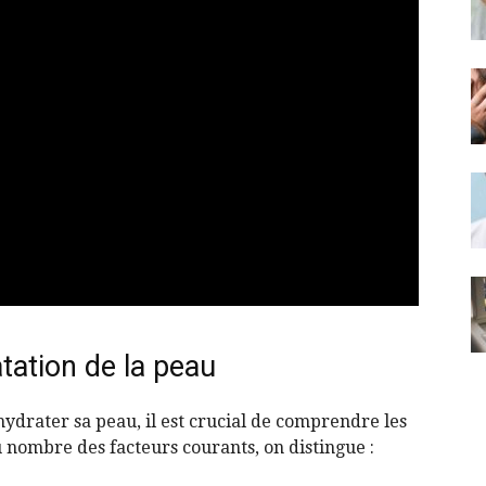
tation de la peau
hydrater sa peau, il est crucial de comprendre les
 nombre des facteurs courants, on distingue :