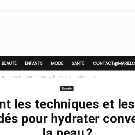
BEAUTÉ
ENFANTS
MODE
SANTÉ
CONTACT@MARIELOP
 produits recommandés pour hydrater convenablement la...
Beauté
nt les techniques et les
és pour hydrater conv
la peau ?