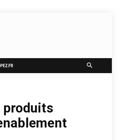
EZ.FR
 produits
enablement