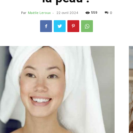
559
Par
Maëlle Leroux
-
22 avril 2024
0