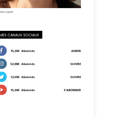
rie Lopez
MES CANAUX SOCIAUX
15,200
Abonnés
AIMER
52,000
Abonnés
SUIVRE
12,500
Abonnés
SUIVRE
15,200
Abonnés
S'ABONNER