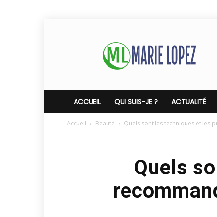
Marie
Lopez
ACCUEIL
QUI SUIS-JE ?
ACTUALITÉ
Accueil
Beauté
Quels sont les techniques et les
Quels so
recommand